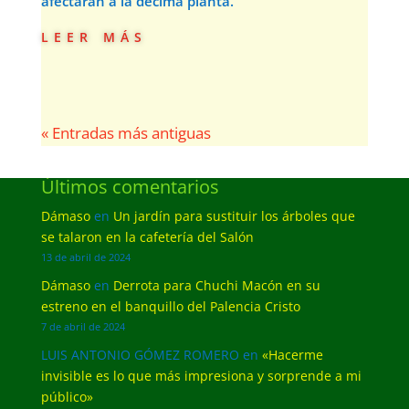
afectarán a la décima planta.
leer más
« Entradas más antiguas
Últimos comentarios
Dámaso
en
Un jardín para sustituir los árboles que
se talaron en la cafetería del Salón
13 de abril de 2024
Dámaso
en
Derrota para Chuchi Macón en su
estreno en el banquillo del Palencia Cristo
7 de abril de 2024
LUIS ANTONIO GÓMEZ ROMERO
en
«Hacerme
invisible es lo que más impresiona y sorprende a mi
público»