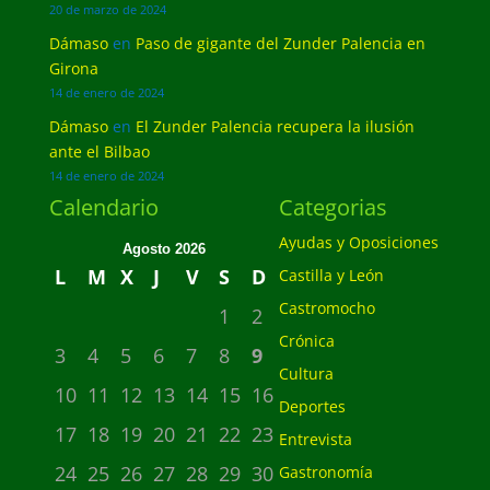
20 de marzo de 2024
Dámaso
en
Paso de gigante del Zunder Palencia en
Girona
14 de enero de 2024
Dámaso
en
El Zunder Palencia recupera la ilusión
ante el Bilbao
14 de enero de 2024
Calendario
Categorias
Ayudas y Oposiciones
Agosto 2026
L
M
X
J
V
S
D
Castilla y León
Castromocho
1
2
Crónica
3
4
5
6
7
8
9
Cultura
10
11
12
13
14
15
16
Deportes
17
18
19
20
21
22
23
Entrevista
24
25
26
27
28
29
30
Gastronomía