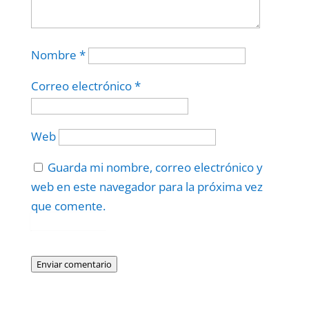
Nombre
*
Correo electrónico
*
Web
Guarda mi nombre, correo electrónico y
web en este navegador para la próxima vez
que comente.
Protegidos por
reCAPTCHA
Politica
–
Términos
.
Enviar comentario