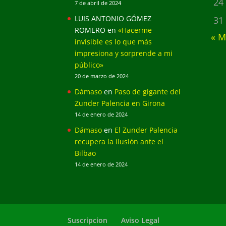
24
7 de abril de 2024
LUIS ANTONIO GÓMEZ
31
ROMERO
en
«Hacerme
« M
invisible es lo que más
impresiona y sorprende a mi
público»
20 de marzo de 2024
Dámaso
en
Paso de gigante del
Zunder Palencia en Girona
14 de enero de 2024
Dámaso
en
El Zunder Palencia
recupera la ilusión ante el
Bilbao
14 de enero de 2024
Suscripcion
Aviso Legal