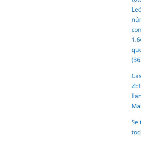
Leó
núm
con
1.6
que
(36
Cas
ZEP
lla
Maz
Se 
tod