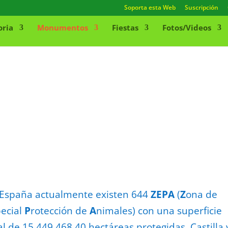
Soporta esta Web
Suscripción
oria
Monumentos
Fiestas
Fotos/Videos
España actualmente existen 644
ZEPA
(
Z
ona de
pecial
P
rotección de
A
nimales) con una superficie
al de 15.449.468,40 hectáreas protegidas. Castilla 