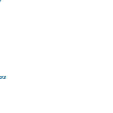
a
sta