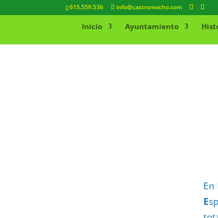
615.559.536
info@castromocho.com
Inicio
Ayuntamiento
Hist
En 
E
s
tot