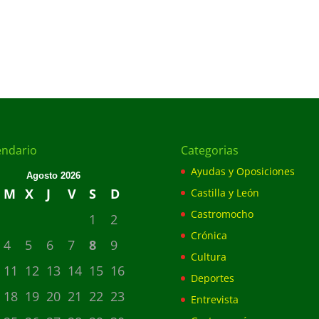
endario
Categorias
Ayudas y Oposiciones
Agosto 2026
M
X
J
V
S
D
Castilla y León
Castromocho
1
2
Crónica
4
5
6
7
8
9
Cultura
11
12
13
14
15
16
Deportes
18
19
20
21
22
23
Entrevista