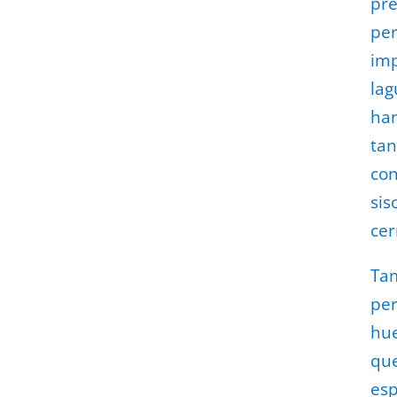
pre
per
imp
lag
han
tan
con
sis
cer
Tam
per
hue
que
esp