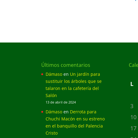
Últimos comentarios
Cal
Dámaso
en
Un jardín para
sustituir los árboles que se
L
talaron en la cafetería del
Salón
13 de abril de 2024
3
Dámaso
en
Derrota para
10
Chuchi Macón en su estreno
en el banquillo del Palencia
17
Cristo