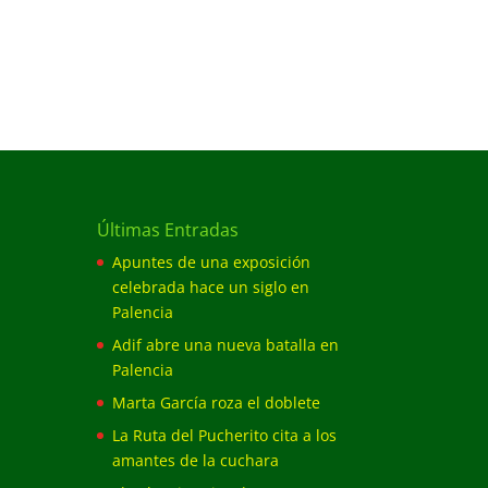
Últimas Entradas
Apuntes de una exposición
celebrada hace un siglo en
Palencia
Adif abre una nueva batalla en
Palencia
Marta García roza el doblete
La Ruta del Pucherito cita a los
amantes de la cuchara