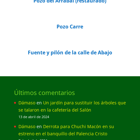
Pozo del Arrabal (restaurado)
Pozo Carre
Fuente y pilón de la calle de Abajo
Últimos comentarios
Dámaso
en
Un jardín para sustituir los árboles que
se talaron en la cafetería del Salón
13 de abril de 2024
Dámaso
en
Derrota para Chuchi Macón en su
estreno en el banquillo del Palencia Cristo