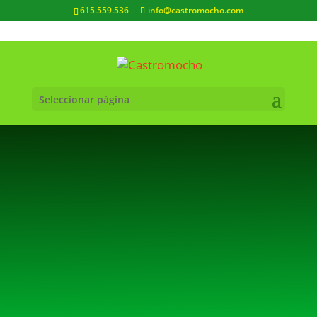
615.559.536
info@castromocho.com
Seleccionar página