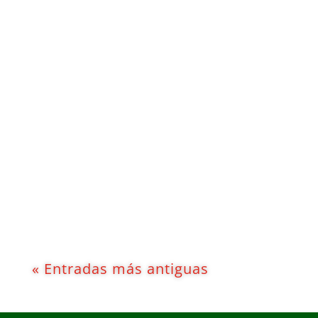
Adrián Gil Bregón
Los de Lezkano visitan al invicto
Leyma con la mirada puesta en
prolongar su buena dinámica tras
el parón. El Leyma Coruña, por su
parte, encara el choque tras haber
descansado en la última jornada
liguera.
« Entradas más antiguas