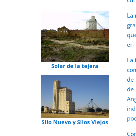
La 
gra
que
en 
La 
Solar de la tejera
com
de 
de 
Ang
ind
poc
Silo Nuevo y Silos Viejos
Con