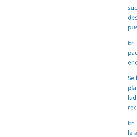
sup
des
pue
En 
pau
enc
Se 
pla
lad
rec
En 
la 