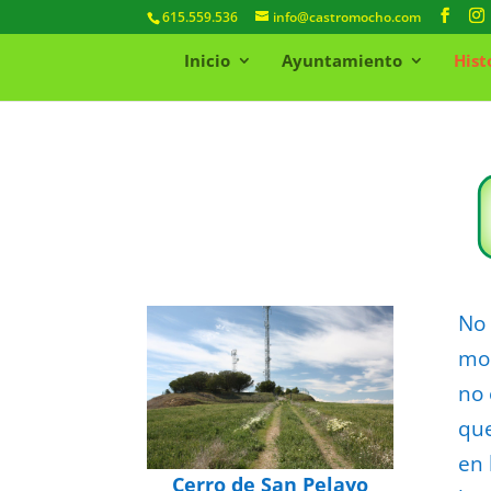
615.559.536
info@castromocho.com
Inicio
Ayuntamiento
Hist
No 
mo
no 
que
en 
Cerro de San Pelayo