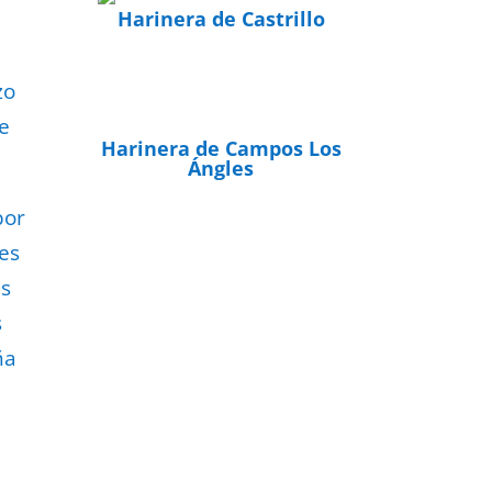
Harinera de Castrillo
zo
e
Harinera de Campos Los
Ángles
por
les
as
s
ña