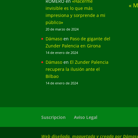
ROMERO
en
«Hacerme
« M
invisible es lo que más
impresiona y sorprende a mi
público»
20 de marzo de 2024
Dámaso
en
Paso de gigante del
Zunder Palencia en Girona
14 de enero de 2024
Dámaso
en
El Zunder Palencia
recupera la ilusión ante el
Bilbao
14 de enero de 2024
Suscripcion
Aviso Legal
Web diseñada, maquetada y creada por Dámaso