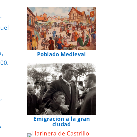
r
quel
a,
Poblado Medieval
00.
,
Emigracion a la gran
ciudad
y