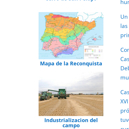
hu
Un 
las
pri
Con
Cas
Mapa de la Reconquista
Deb
mur
Cas
XVI
pró
tuv
Industrializacion del
campo
cur