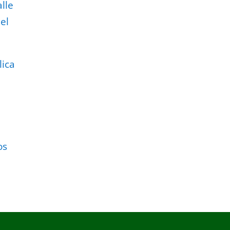
lle
el
lica
os