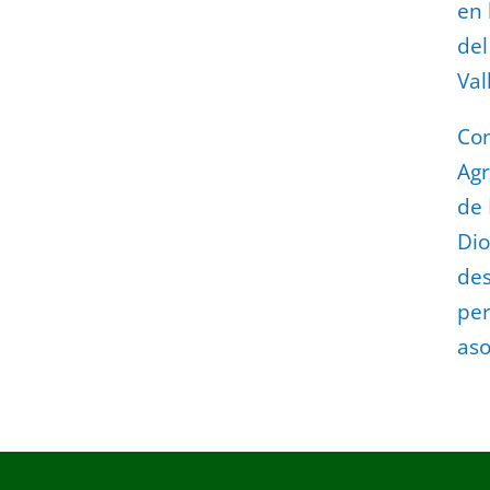
en 
del
Val
Con
Agr
de
Dio
des
per
aso