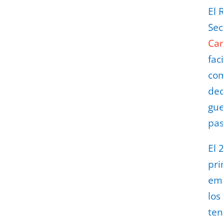
El 
Sec
Ca
fac
com
dec
gue
pas
El 
pri
emp
los
ten