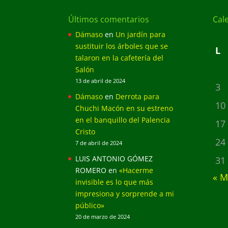
Últimos comentarios
Cal
Dámaso
en
Un jardín para
sustituir los árboles que se
L
talaron en la cafetería del
Salón
13 de abril de 2024
3
Dámaso
en
Derrota para
10
Chuchi Macón en su estreno
en el banquillo del Palencia
17
Cristo
24
7 de abril de 2024
LUIS ANTONIO GÓMEZ
31
ROMERO
en
«Hacerme
« M
invisible es lo que más
impresiona y sorprende a mi
público»
20 de marzo de 2024