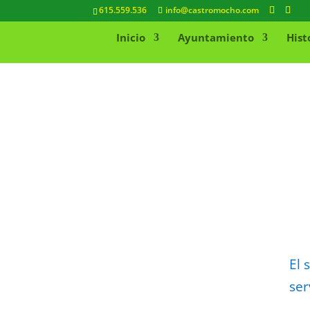
615.559.536
info@castromocho.com
Inicio
Ayuntamiento
Hist
El 
ser