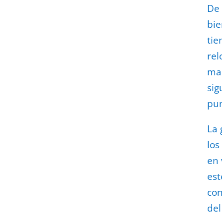
De 
bie
tie
rel
man
sig
pun
La 
los
en 
est
co
del