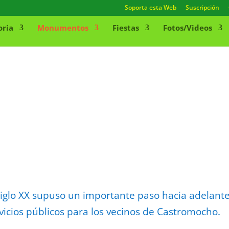
Soporta esta Web
Suscripción
oria
Monumentos
Fiestas
Fotos/Videos
siglo XX supuso un importante paso hacia adelant
vicios públicos para los vecinos de Castromocho.