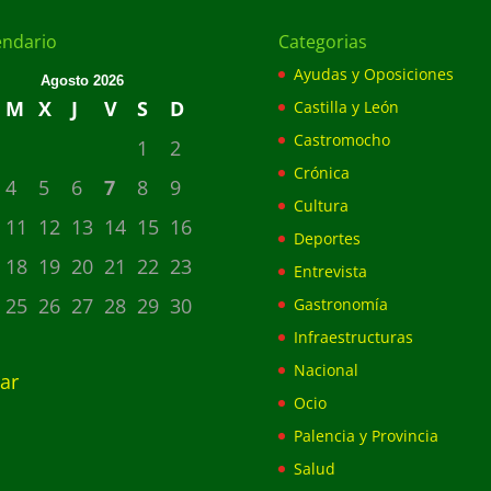
endario
Categorias
Ayudas y Oposiciones
Agosto 2026
M
X
J
V
S
D
Castilla y León
Castromocho
1
2
Crónica
4
5
6
7
8
9
Cultura
11
12
13
14
15
16
Deportes
18
19
20
21
22
23
Entrevista
25
26
27
28
29
30
Gastronomía
Infraestructuras
Nacional
ar
Ocio
Palencia y Provincia
Salud