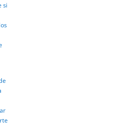
e si
los
e
 de
a
ar
rte