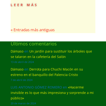
leer más
« Entradas más antiguas
Últimos comentarios
Dámaso
en
Un jardín para sustituir los árboles que
se talaron en la cafetería del Salón
13 de abril de 2024
Dámaso
en
Derrota para Chuchi Macón en su
estreno en el banquillo del Palencia Cristo
7 de abril de 2024
LUIS ANTONIO GÓMEZ ROMERO
en
«Hacerme
invisible es lo que más impresiona y sorprende a mi
público»
20 de marzo de 2024