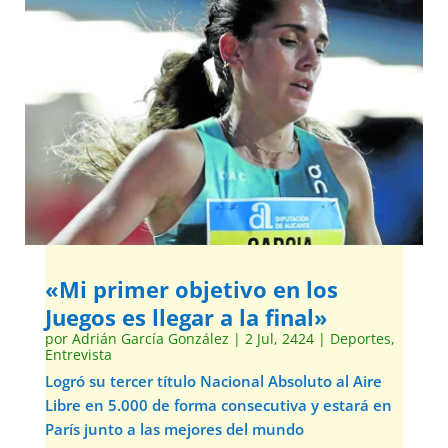
«Mi primer objetivo en los
Juegos es llegar a la final»
por
Adrián García González
|
2 Jul, 2424
|
Deportes
,
Entrevista
Logró su tercer título Nacional Absoluto al Aire
Libre en 5.000 de forma consecutiva y estará en
París junto a las mejores del mundo