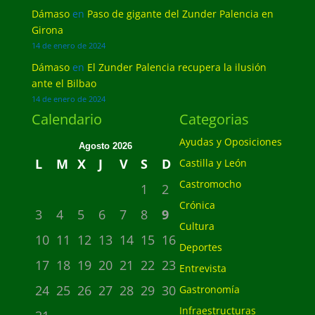
Dámaso
en
Paso de gigante del Zunder Palencia en
Girona
14 de enero de 2024
Dámaso
en
El Zunder Palencia recupera la ilusión
ante el Bilbao
14 de enero de 2024
Calendario
Categorias
Ayudas y Oposiciones
Agosto 2026
L
M
X
J
V
S
D
Castilla y León
Castromocho
1
2
Crónica
3
4
5
6
7
8
9
Cultura
10
11
12
13
14
15
16
Deportes
17
18
19
20
21
22
23
Entrevista
24
25
26
27
28
29
30
Gastronomía
Infraestructuras