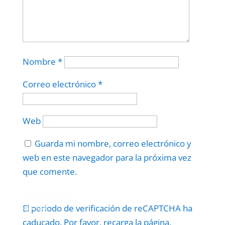
Nombre
*
Correo electrónico
*
Web
Guarda mi nombre, correo electrónico y
web en este navegador para la próxima vez
que comente.
Protegidos por
reCAPTCHA
El periodo de verificación de reCAPTCHA ha
Politica
–
Términos
.
caducado. Por favor, recarga la página.