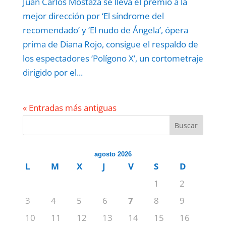
Juan Carlos Mostaza se lleva el premio a la
mejor dirección por ‘El síndrome del
recomendado’ y ‘El nudo de Ángela’, ópera
prima de Diana Rojo, consigue el respaldo de
los espectadores ‘Polígono X’, un cortometraje
dirigido por el...
« Entradas más antiguas
Buscar
agosto 2026
L
M
X
J
V
S
D
1
2
3
4
5
6
7
8
9
10
11
12
13
14
15
16