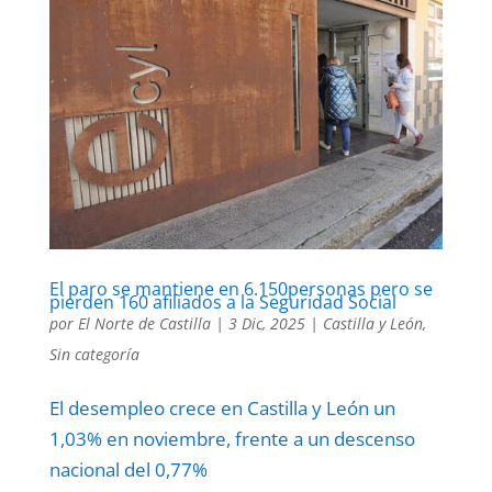
El paro se mantiene en 6.150personas pero se
pierden 160 afiliados a la Seguridad Social
por
El Norte de Castilla
|
3 Dic, 2025
|
Castilla y León
,
Sin categoría
El desempleo crece en Castilla y León un
1,03% en noviembre, frente a un descenso
nacional del 0,77%