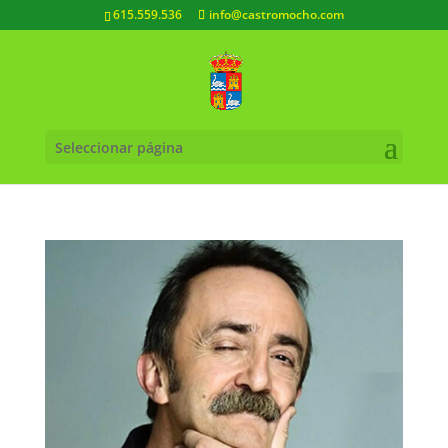
615.559.536
info@castromocho.com
Seleccionar página