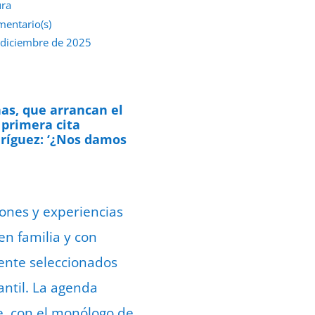
ura
mentario(s)
 diciembre de 2025
as, que arrancan el
 primera cita
dríguez: ‘¿Nos damos
ones y experiencias
en familia y con
ente seleccionados
antil. La agenda
e, con el monólogo de