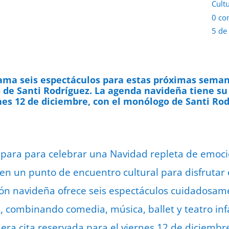
Cult
0 co
5 de
rama seis espectáculos para estas próximas seman
 de Santi Rodríguez. La agenda navideña tiene su
nes 12 de diciembre, con el monólogo de Santi Ro
epara para celebrar una Navidad repleta de emoci
 en un punto de encuentro cultural para disfrutar 
ón navideña ofrece seis espectáculos cuidadosam
s, combinando comedia, música, ballet y teatro inf
era cita reservada para el viernes 12 de diciembr