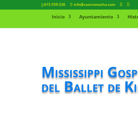
615.559.536
info@castromocho.com
Inicio
Ayuntamiento
Hist
Mississippi Gos
del Ballet de K