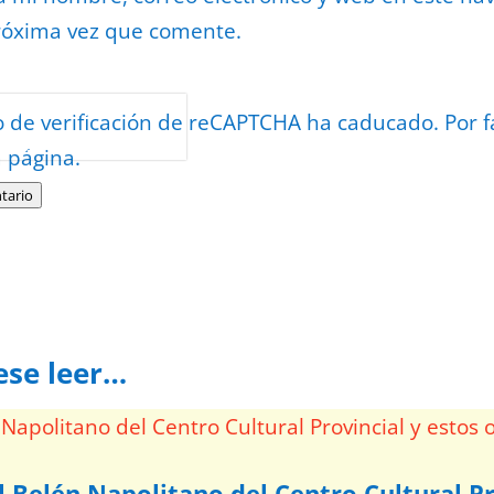
róxima vez que comente.
or
reCAPTCHA
o de verificación de reCAPTCHA ha caducado. Por f
minos
.
a página.
tario
ese leer…
l Belén Napolitano del Centro Cultural Pr