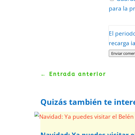
para la p
Protegidos p
El period
Politica
–
Tér
recarga l
Enviar comen
←
Entrada anterior
Quizás también te inter
Navidad: Ya puedes visitar e