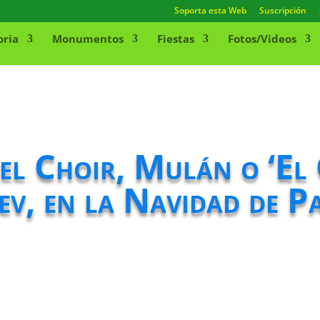
Soporta esta Web
Suscripción
oria
Monumentos
Fiestas
Fotos/Videos
pel Choir, Mulán o ‘El
iev, en la Navidad de P