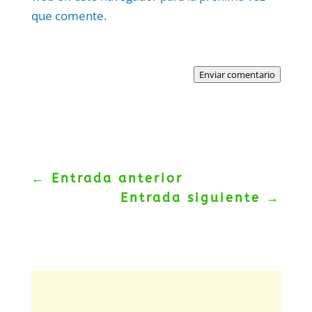
que comente.
Protegidos por
reCAPTCHA
Politica
–
Términos
.
Enviar comentario
←
Entrada anterior
Entrada siguiente
→