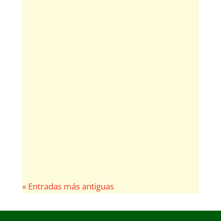
El Norte de Castilla
El festival se plantea como objetivo acercar
la cultura al medio rural y a los públicos
jóvenes, por el fomento del debate y la
reflexión.
« Entradas más antiguas