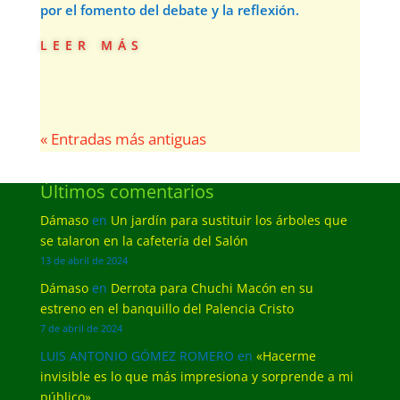
por el fomento del debate y la reflexión.
leer más
« Entradas más antiguas
Últimos comentarios
Dámaso
en
Un jardín para sustituir los árboles que
se talaron en la cafetería del Salón
13 de abril de 2024
Dámaso
en
Derrota para Chuchi Macón en su
estreno en el banquillo del Palencia Cristo
7 de abril de 2024
LUIS ANTONIO GÓMEZ ROMERO
en
«Hacerme
invisible es lo que más impresiona y sorprende a mi
público»