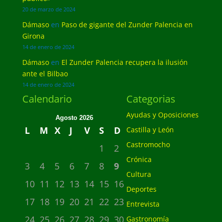
20 de marzo de 2024
Dámaso
en
Paso de gigante del Zunder Palencia en
Girona
14 de enero de 2024
Dámaso
en
El Zunder Palencia recupera la ilusión
ante el Bilbao
14 de enero de 2024
Calendario
Categorias
Ayudas y Oposiciones
Agosto 2026
L
M
X
J
V
S
D
Castilla y León
Castromocho
1
2
Crónica
3
4
5
6
7
8
9
Cultura
10
11
12
13
14
15
16
Deportes
17
18
19
20
21
22
23
Entrevista
24
25
26
27
28
29
30
Gastronomía