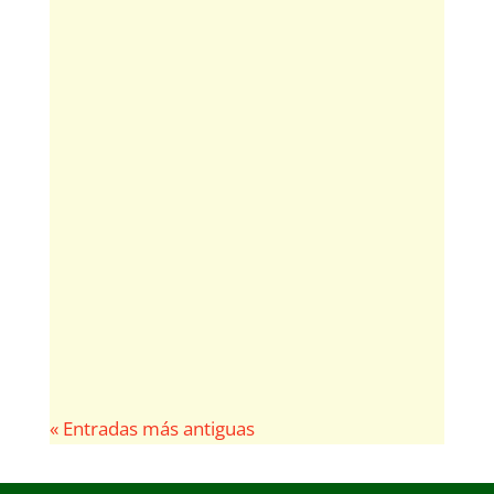
Adrián García González
Logró su tercer título Nacional Absoluto al
Aire Libre en 5.000 de forma consecutiva y
estará en París junto a las mejores del
mundo
« Entradas más antiguas