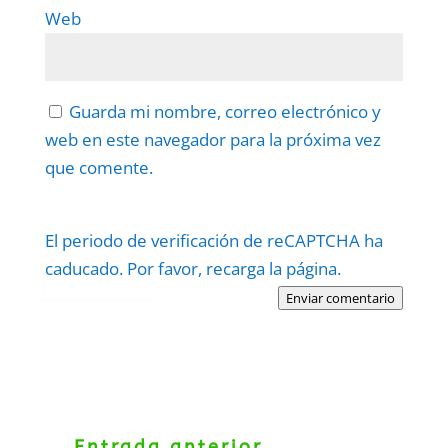
Web
Guarda mi nombre, correo electrónico y
web en este navegador para la próxima vez
que comente.
El periodo de verificación de reCAPTCHA ha
caducado. Por favor, recarga la página.
Protegidos por
reCAPTCHA
Politica
–
Términos
.
Enviar comentario
←
Entrada anterior