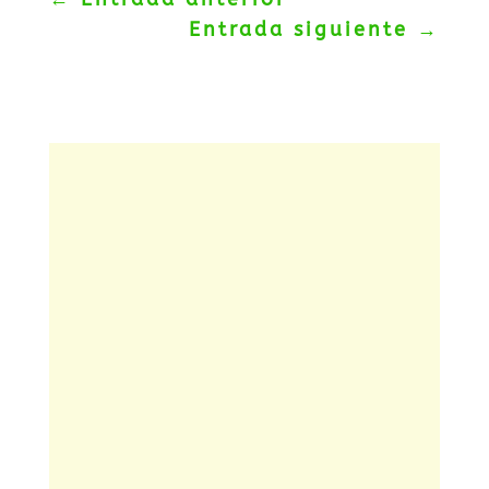
Entrada siguiente
→
Adrián García González
Marta García roza el doblete y se cuelga la
plata en la final del 1.500m. Carla Masip se
impuso en los últimos metros y dejó a la
palentina, campeona del 3.000m, a trece
centésimas del oro.