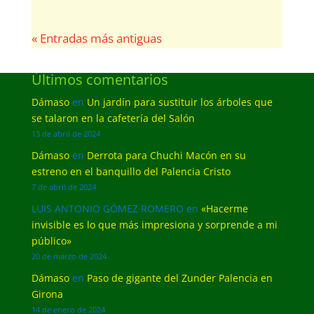
« Entradas más antiguas
Últimos comentarios
Dámaso
en
Un jardín para sustituir los árboles que
se talaron en la cafetería del Salón
13 de abril de 2024
Dámaso
en
Derrota para Chuchi Macón en su
estreno en el banquillo del Palencia Cristo
7 de abril de 2024
LUIS ANTONIO GÓMEZ ROMERO
en
«Hacerme
invisible es lo que más impresiona y sorprende a mi
público»
20 de marzo de 2024
Dámaso
en
Paso de gigante del Zunder Palencia en
Girona
14 de enero de 2024