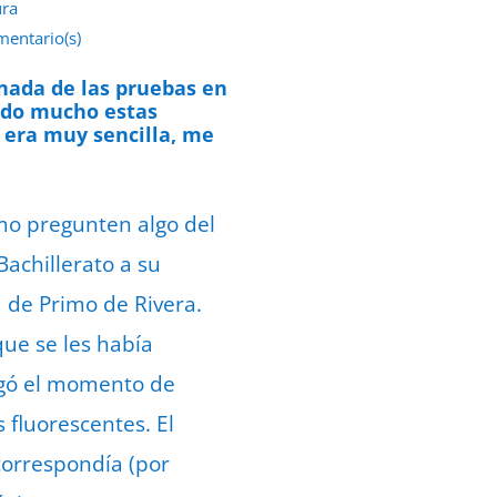
ura
mentario(s)
 junio de 2022
nada de las pruebas en
ado mucho estas
 era muy sencilla, me
omo pregunten algo del
achillerato a su
 de Primo de Rivera.
ue se les había
egó el momento de
 fluorescentes. El
 correspondía (por