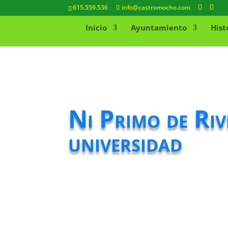
615.559.536
info@castromocho.com
Inicio
Ayuntamiento
Hist
Ni Primo de Riv
universidad