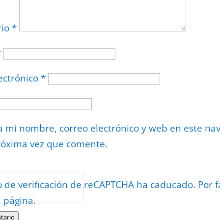
rio
*
*
ectrónico
*
 mi nombre, correo electrónico y web en este na
róxima vez que comente.
or
reCAPTCHA
o de verificación de reCAPTCHA ha caducado. Por f
minos
.
a página.
tario