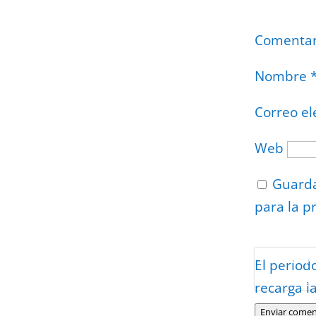
Comenta
Nombre
Correo el
Web
Guarda
para la p
Protegidos p
El period
Politica
–
Tér
recarga l
Enviar comen