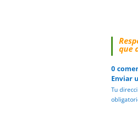
Resp
que 
0 comen
Enviar 
Tu direcc
obligator