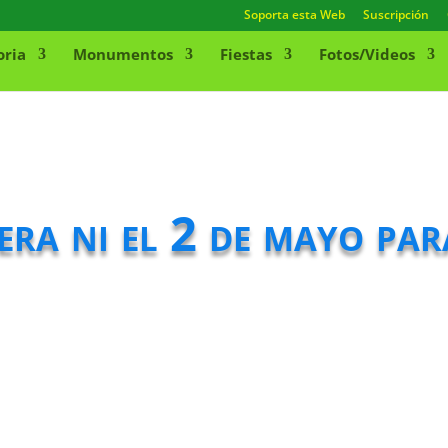
Soporta esta Web
Suscripción
oria
Monumentos
Fiestas
Fotos/Videos
era ni el 2 de mayo par