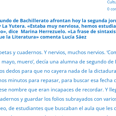
Cult
0 co
9 de
undo de Bachillerato afrontan hoy la segunda jor
 y La Yutera. «Estaba muy nerviosa, hemos estudi
o», dice Marina Herrezuelo. «La frase de sintaxis
ue la Literatura» comenta Lucía Sáez
petas y cuadernos. Y nervios, muchos nervios. ‘C
e mayo, muero’, decía una alumna de segundo de B
os dedos para que no cayera nada de la dictadura
os minutos para repasar, para buscar esa fecha q
 ese nombre que eran incapaces de recordar. Y ll
uadernos y guardar los folios subrayados con varios
etreo, de estudiantes que buscaban el aula que les