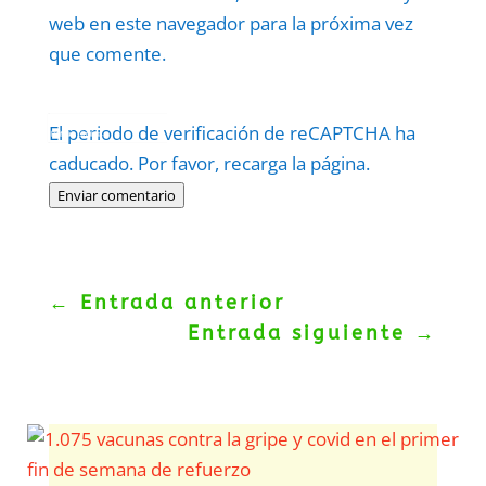
web en este navegador para la próxima vez
que comente.
Protegidos por
reCAPTCHA
El periodo de verificación de reCAPTCHA ha
Politica
–
Términos
.
caducado. Por favor, recarga la página.
Enviar comentario
←
Entrada anterior
Entrada siguiente
→