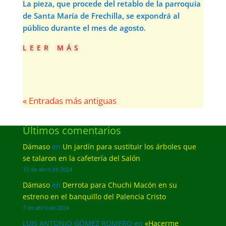
La pieza, que procede del retablo de la parroquia
de Santa María de Frechilla, se expondrá al
público durante el mes de agosto.
leer más
« Entradas más antiguas
Últimos comentarios
Dámaso
en
Un jardín para sustituir los árboles que
se talaron en la cafetería del Salón
13 de abril de 2024
Dámaso
en
Derrota para Chuchi Macón en su
estreno en el banquillo del Palencia Cristo
7 de abril de 2024
LUIS ANTONIO GÓMEZ ROMERO
en
«Hacerme