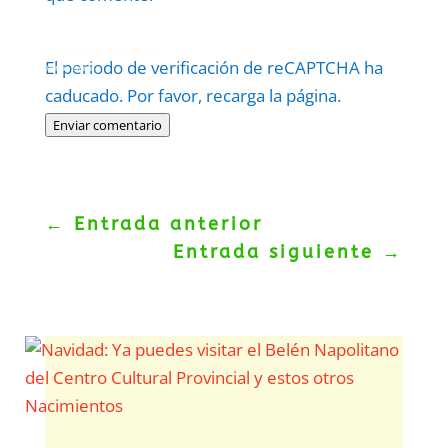
Protegidos por
reCAPTCHA
El periodo de verificación de reCAPTCHA ha
Politica
–
Términos
.
caducado. Por favor, recarga la página.
Enviar comentario
←
Entrada anterior
Entrada siguiente
→