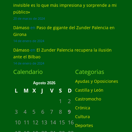
invisible es lo que más impresiona y sorprende a mi
público»
20 de marzo de 2024
Dámaso
en
Paso de gigante del Zunder Palencia en
Girona
14 de enero de 2024
Dámaso
en
El Zunder Palencia recupera la ilusión
ante el Bilbao
14 de enero de 2024
Calendario
Categorias
Ayudas y Oposiciones
Agosto 2026
L
M
X
J
V
S
D
Castilla y León
Castromocho
1
2
Crónica
3
4
5
6
7
8
9
Cultura
10
11
12
13
14
15
16
Deportes