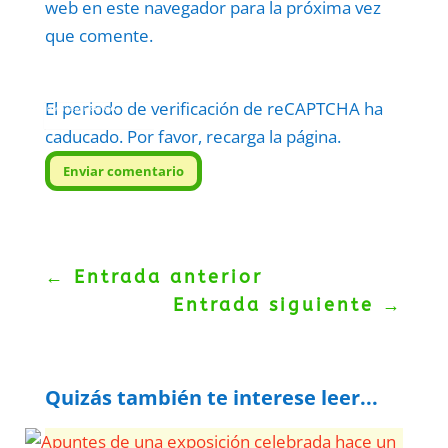
web en este navegador para la próxima vez
que comente.
El periodo de verificación de reCAPTCHA ha
Protegidos por
reCAPTCHA
Politica
–
Términos
.
caducado. Por favor, recarga la página.
Enviar comentario
←
Entrada anterior
Entrada siguiente
→
Quizás también te interese leer...