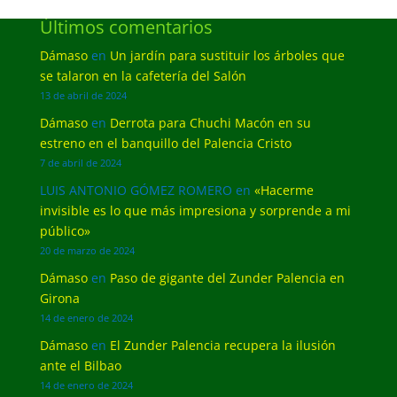
Últimos comentarios
Dámaso
en
Un jardín para sustituir los árboles que
se talaron en la cafetería del Salón
13 de abril de 2024
Dámaso
en
Derrota para Chuchi Macón en su
estreno en el banquillo del Palencia Cristo
7 de abril de 2024
LUIS ANTONIO GÓMEZ ROMERO
en
«Hacerme
invisible es lo que más impresiona y sorprende a mi
público»
20 de marzo de 2024
Dámaso
en
Paso de gigante del Zunder Palencia en
Girona
14 de enero de 2024
Dámaso
en
El Zunder Palencia recupera la ilusión
ante el Bilbao
14 de enero de 2024