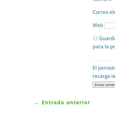
Correo el
Web
Guarda
para la p
Protegidos p
El period
Politica
–
Tér
recarga l
Enviar comen
←
Entrada anterior