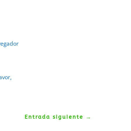
vegador
avor,
Entrada siguiente
→