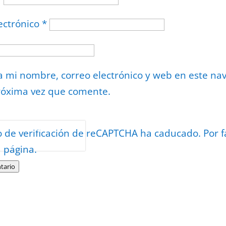
ectrónico
*
 mi nombre, correo electrónico y web en este na
róxima vez que comente.
or
reCAPTCHA
o de verificación de reCAPTCHA ha caducado. Por f
minos
.
a página.
tario