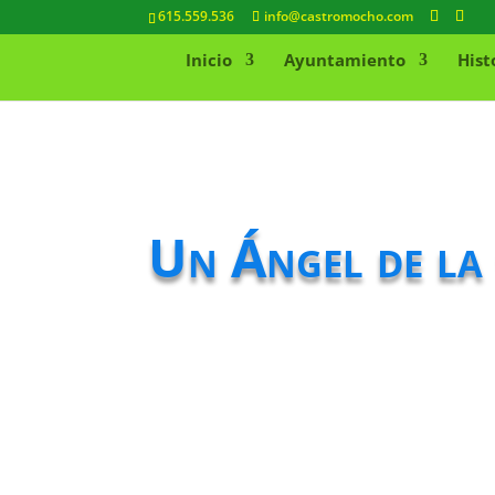
615.559.536
info@castromocho.com
Inicio
Ayuntamiento
Hist
Un Ángel de la