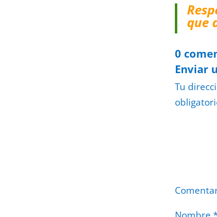
Resp
que 
0 comen
Enviar 
Tu direcc
obligator
Comenta
Nombre