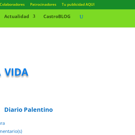
Colaboradores
Patrocinadores
Tu publicidad AQUI
Actualidad
CastroBLOG
 vida
Diario Palentino
ura
mentario(s)