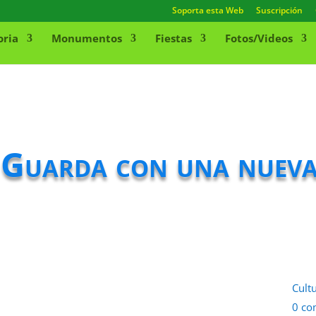
Soporta esta Web
Suscripción
oria
Monumentos
Fiestas
Fotos/Videos
 Guarda con una nueva
Cult
0 co