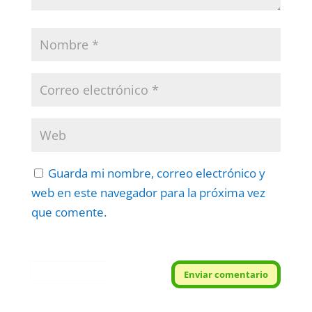
Guarda mi nombre, correo electrónico y
web en este navegador para la próxima vez
que comente.
Protegidos por
reCAPTCHA
Enviar comentario
Politica
–
Términos
.