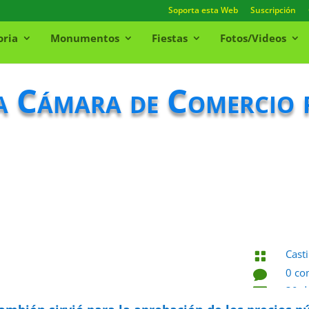
Soporta esta Web
Suscripción
oria
Monumentos
Fiestas
Fotos/Videos
 Cámara de Comercio p
Casti

0 co

30 d
