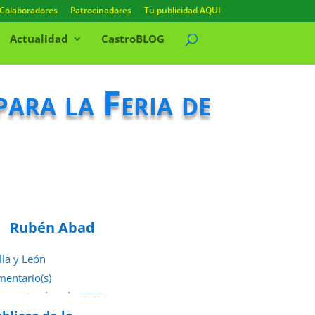
Colaboradores
Patrocinadores
Tu publicidad AQUI
Actualidad
CastroBLOG
ara la Feria de
Rubén Abad
lla y León
mentario(s)
e septiembre de 2022