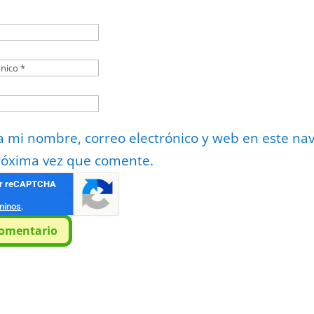
 mi nombre, correo electrónico y web en este na
róxima vez que comente.
or
reCAPTCHA
minos
.
comentario