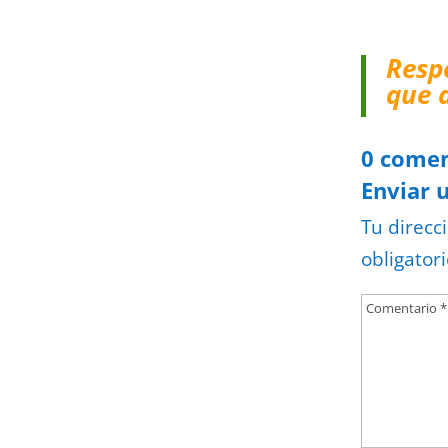
Resp
que 
0 comen
Enviar 
Tu direcc
obligator