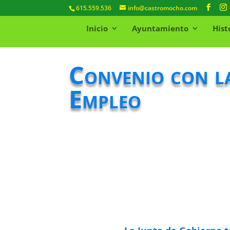
615.559.536
info@castromocho.com
Inicio
Ayuntamiento
Hist
Convenio con la
Empleo