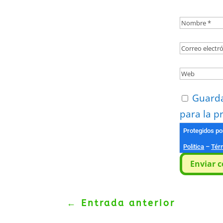
Guarda
para la p
Protegidos p
Politica
–
Tér
Enviar 
←
Entrada anterior