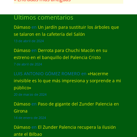
Últimos comentarios
Dámaso
en
Un jardín para sustituir los árboles que
se talaron en la cafetería del Salón
13 de abril de 2024
Dámaso
en
Derrota para Chuchi Macón en su
estreno en el banquillo del Palencia Cristo
7 de abril de 2024
LUIS ANTONIO GÓMEZ ROMERO
en
«Hacerme
invisible es lo que más impresiona y sorprende a mi
público»
20 de marzo de 2024
Dámaso
en
Paso de gigante del Zunder Palencia en
Girona
14 de enero de 2024
Dámaso
en
El Zunder Palencia recupera la ilusión
ante el Bilbao