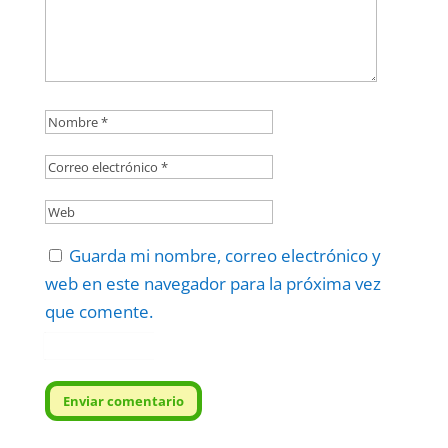
Guarda mi nombre, correo electrónico y
web en este navegador para la próxima vez
que comente.
Protegidos por
reCAPTCHA
Politica
–
Términos
.
Enviar comentario