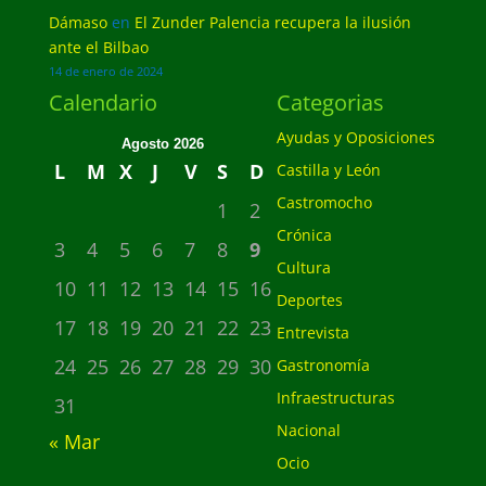
Dámaso
en
El Zunder Palencia recupera la ilusión
ante el Bilbao
14 de enero de 2024
Calendario
Categorias
Ayudas y Oposiciones
Agosto 2026
L
M
X
J
V
S
D
Castilla y León
Castromocho
1
2
Crónica
3
4
5
6
7
8
9
Cultura
10
11
12
13
14
15
16
Deportes
17
18
19
20
21
22
23
Entrevista
24
25
26
27
28
29
30
Gastronomía
Infraestructuras
31
Nacional
« Mar
Ocio