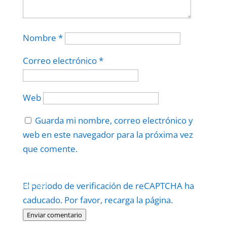
Nombre
*
Correo electrónico
*
Web
Guarda mi nombre, correo electrónico y
web en este navegador para la próxima vez
que comente.
Protegidos por
reCAPTCHA
El periodo de verificación de reCAPTCHA ha
Politica
–
Términos
.
caducado. Por favor, recarga la página.
Enviar comentario