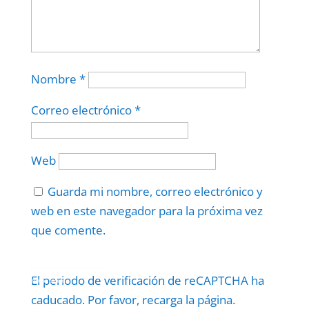
Nombre
*
Correo electrónico
*
Web
Guarda mi nombre, correo electrónico y
web en este navegador para la próxima vez
que comente.
Protegidos por
reCAPTCHA
El periodo de verificación de reCAPTCHA ha
Politica
–
Términos
.
caducado. Por favor, recarga la página.