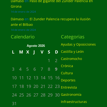
Dámaso
en
Paso de gigante del Zunder Palencia en
Girona
14 de enero de 2024
Dámaso
en
El Zunder Palencia recupera la ilusión
ante el Bilbao
14 de enero de 2024
Calendario
Categorias
Ayudas y Oposiciones
Agosto 2026
L
M
X
J
V
S
D
Castilla y León
Castromocho
1
2
Crónica
3
4
5
6
7
8
9
Cultura
10
11
12
13
14
15
16
Deportes
17
18
19
20
21
22
23
Entrevista
24
25
26
27
28
29
30
Gastronomía
Infraestructuras
31