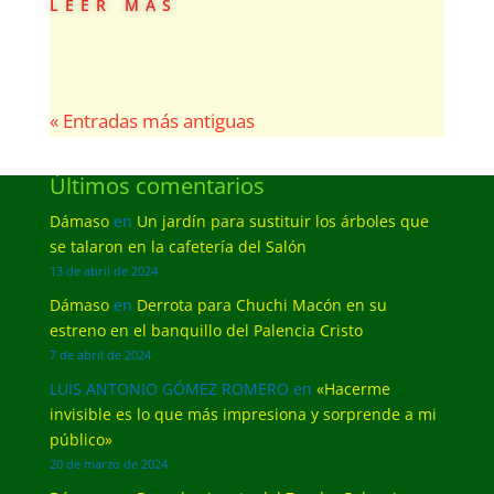
leer más
« Entradas más antiguas
Últimos comentarios
Dámaso
en
Un jardín para sustituir los árboles que
se talaron en la cafetería del Salón
13 de abril de 2024
Dámaso
en
Derrota para Chuchi Macón en su
estreno en el banquillo del Palencia Cristo
7 de abril de 2024
LUIS ANTONIO GÓMEZ ROMERO
en
«Hacerme
invisible es lo que más impresiona y sorprende a mi
público»
20 de marzo de 2024