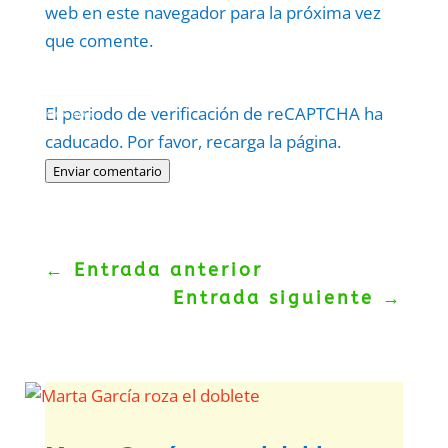
web en este navegador para la próxima vez
que comente.
Protegidos por
reCAPTCHA
El periodo de verificación de reCAPTCHA ha
Politica
–
Términos
.
caducado. Por favor, recarga la página.
Enviar comentario
←
Entrada anterior
Entrada siguiente
→