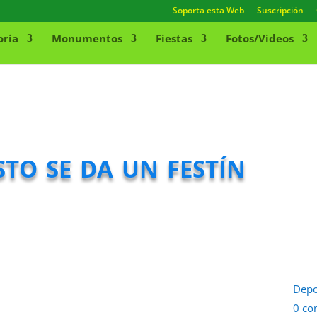
Soporta esta Web
Suscripción
oria
Monumentos
Fiestas
Fotos/Videos
to se da un festín
Depo
0 co