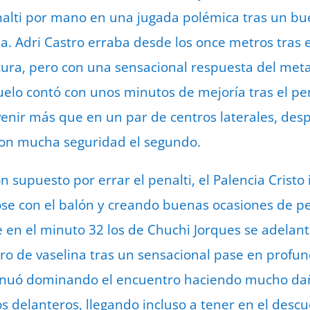
enalti por mano en una jugada polémica tras un b
. Adri Castro erraba desde los once metros tras e
tura, pero con una sensacional respuesta del meta
uelo contó con unos minutos de mejoría tras el pen
enir más que en un par de centros laterales, des
con mucha seguridad el segundo.
n supuesto por errar el penalti, el Palencia Cris
e con el balón y creando buenas ocasiones de pel
e en el minuto 32 los de Chuchi Jorques se adela
tro de vaselina tras un sensacional pase en profun
nuó dominando el encuentro haciendo mucho dañ
os delanteros, llegando incluso a tener en el de