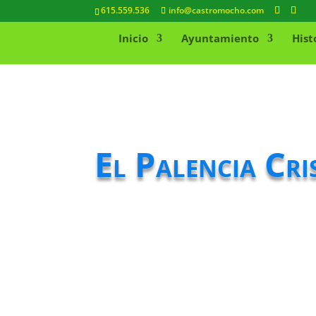
615.559.536
info@castromocho.com
Inicio
Ayuntamiento
Hist
El Palencia Cris