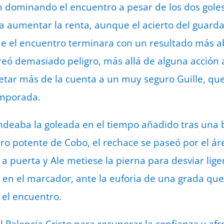
n dominando el encuentro a pesar de los dos gole
 aumentar la renta, aunque el acierto del guarda
 el encuentro terminara con un resultado más abu
reó demasiado peligro, más allá de alguna acción a
ietar más de la cuenta a un muy seguro Guille, q
emporada.
ondeaba la goleada en el tiempo añadido tras una 
aro potente de Cobo, el rechace se paseó por el á
puerta y Ale metiese la pierna para desviar lige
-0 en el marcador, ante la euforia de una grada qu
 el encuentro.
 Palencia Cristo para recuperar la confianza y af