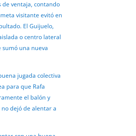
s de ventaja, contando
meta visitante evitó en
ltado. El Guijuelo,
islada o centro lateral
ue sumó una nueva
buena jugada colectiva
rea para que Rafa
ramente el balón y
e no dejó de alentar a
rontar con una buena