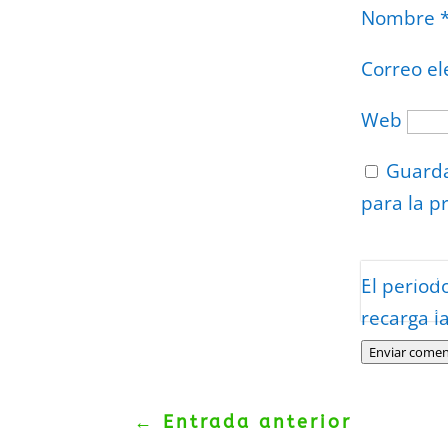
Nombre
Correo el
Web
Guarda
para la p
Protegidos p
El period
Politica
–
Tér
recarga l
Enviar comen
←
Entrada anterior