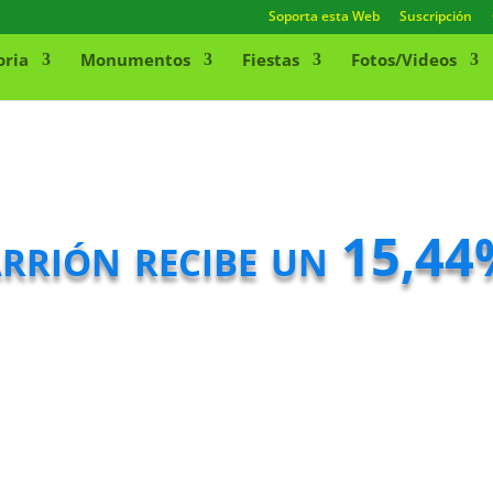
Soporta esta Web
Suscripción
oria
Monumentos
Fiestas
Fotos/Videos
arrión recibe un 15,44