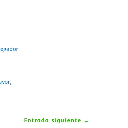
vegador
avor,
Entrada siguiente
→