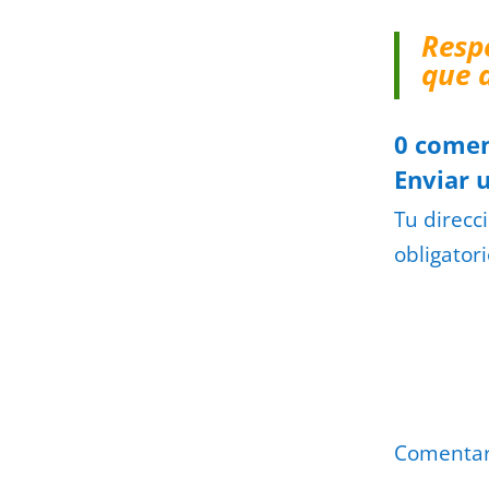
Resp
que 
0 comen
Enviar 
Tu direcc
obligator
Comenta