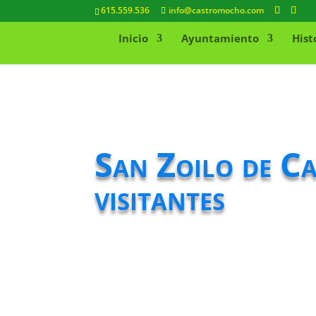
615.559.536
info@castromocho.com
Inicio
Ayuntamiento
Hist
San Zoilo de C
visitantes