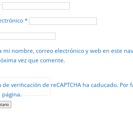
*
ectrónico
*
 mi nombre, correo electrónico y web en este na
róxima vez que comente.
or
reCAPTCHA
o de verificación de reCAPTCHA ha caducado. Por f
minos
.
a página.
tario