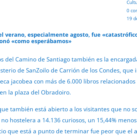
Cult
0 co
19 d
 verano, especialmente agosto, fue «catastrófico
cionó «como esperábamos»
s del Camino de Santiago también es la encargada
terio de SanZoilo de Carrión de los Condes, que in
oteca jacobea con más de 6.000 libros relacionados 
en la plaza del Obradoiro.
 que también está abierto a los visitantes que no s
e no hostelera a 14.136 curiosos, un 15,44% meno
cio que está a punto de terminar fue peor que el a