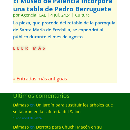
El Museo de Palencia incorpora
una tabla de Pedro Berruguete
por
Agencia ICAL
|
4 Jul, 2424
|
Cultura
La pieza, que procede del retablo de la parroquia
de Santa María de Frechilla, se expondrá al
público durante el mes de agosto.
leer más
« Entradas más antiguas
Últimos comentarios
Dámaso
en
Un jardín para sustituir los árboles que
se talaron en la cafetería del Salón
13 de abril de 2024
Dámaso
en
Derrota para Chuchi Macón en su