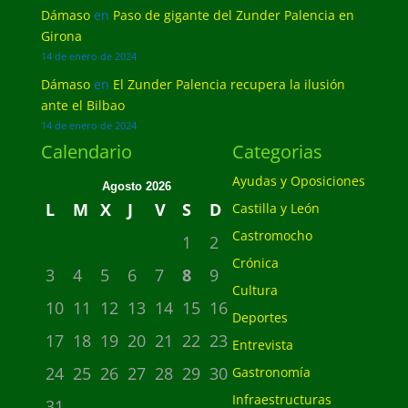
Dámaso
en
Paso de gigante del Zunder Palencia en
Girona
14 de enero de 2024
Dámaso
en
El Zunder Palencia recupera la ilusión
ante el Bilbao
14 de enero de 2024
Calendario
Categorias
Ayudas y Oposiciones
Agosto 2026
L
M
X
J
V
S
D
Castilla y León
Castromocho
1
2
Crónica
3
4
5
6
7
8
9
Cultura
10
11
12
13
14
15
16
Deportes
17
18
19
20
21
22
23
Entrevista
24
25
26
27
28
29
30
Gastronomía
Infraestructuras
31