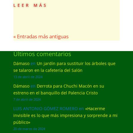
leer más
« Entradas más antiguas
Últimos comentarios
Dámaso
en
Un jardín para sustituir los árboles que
se talaron en la cafetería del Salón
13 de abril de 2024
Dámaso
en
Derrota para Chuchi Macón en su
estreno en el banquillo del Palencia Cristo
7 de abril de 2024
LUIS ANTONIO GÓMEZ ROMERO
en
«Hacerme
invisible es lo que más impresiona y sorprende a mi
público»
20 de marzo de 2024