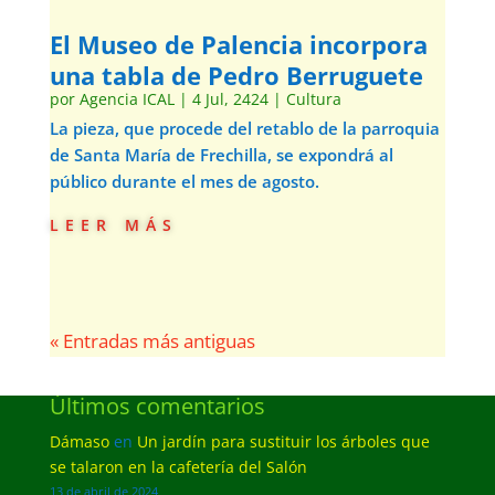
El Museo de Palencia incorpora
una tabla de Pedro Berruguete
por
Agencia ICAL
|
4 Jul, 2424
|
Cultura
La pieza, que procede del retablo de la parroquia
de Santa María de Frechilla, se expondrá al
público durante el mes de agosto.
leer más
« Entradas más antiguas
Últimos comentarios
Dámaso
en
Un jardín para sustituir los árboles que
se talaron en la cafetería del Salón
13 de abril de 2024