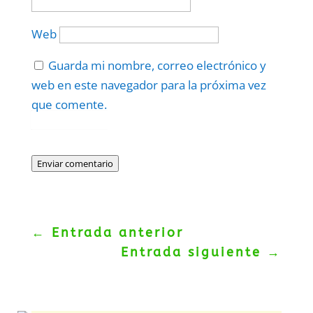
Web
Guarda mi nombre, correo electrónico y
web en este navegador para la próxima vez
que comente.
Protegidos por
reCAPTCHA
Politica
–
Términos
.
Enviar comentario
←
Entrada anterior
Entrada siguiente
→