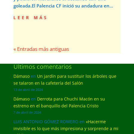
goleada.El Palencia CF inició su andadura en...
leer más
« Entradas más antiguas
Últimos comentarios
Dámaso
en
Un jardín para sustituir los árboles que
se talaron en la cafetería del Salón
13 de abril de 2024
Dámaso
en
Derrota para Chuchi Macón en su
estreno en el banquillo del Palencia Cristo
7 de abril de 2024
LUIS ANTONIO GÓMEZ ROMERO
en
«Hacerme
invisible es lo que más impresiona y sorprende a mi