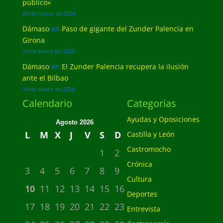
público»
20 de marzo de 2024
Dámaso
en
Paso de gigante del Zunder Palencia en
Girona
14 de enero de 2024
Dámaso
en
El Zunder Palencia recupera la ilusión
ante el Bilbao
14 de enero de 2024
Calendario
Categorias
Ayudas y Oposiciones
Agosto 2026
L
M
X
J
V
S
D
Castilla y León
Castromocho
1
2
Crónica
3
4
5
6
7
8
9
Cultura
10
11
12
13
14
15
16
Deportes
17
18
19
20
21
22
23
Entrevista