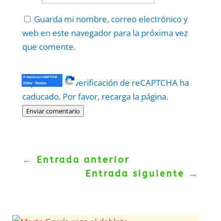
Guarda mi nombre, correo electrónico y
web en este navegador para la próxima vez
que comente.
Protegidos por
reCAPTCHA
El periodo de verificación de reCAPTCHA ha
Politica
–
Términos
.
caducado. Por favor, recarga la página.
Enviar comentario
←
Entrada anterior
Entrada siguiente
→