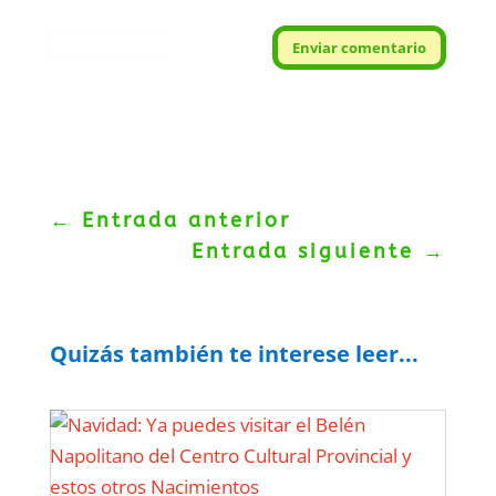
Protegidos por
reCAPTCHA
Enviar comentario
Politica
–
Términos
.
←
Entrada anterior
Entrada siguiente
→
Quizás también te interese leer...