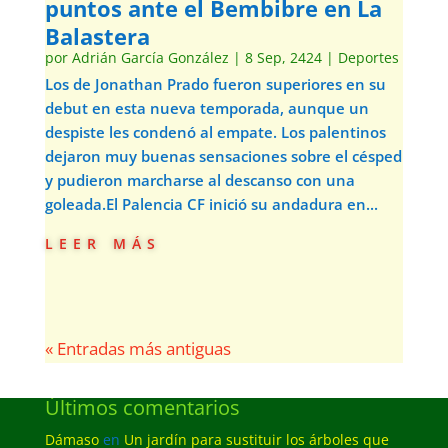
puntos ante el Bembibre en La
Balastera
por
Adrián García González
|
8 Sep, 2424
|
Deportes
Los de Jonathan Prado fueron superiores en su
debut en esta nueva temporada, aunque un
despiste les condenó al empate. Los palentinos
dejaron muy buenas sensaciones sobre el césped
y pudieron marcharse al descanso con una
goleada.El Palencia CF inició su andadura en...
leer más
« Entradas más antiguas
Últimos comentarios
Dámaso
en
Un jardín para sustituir los árboles que