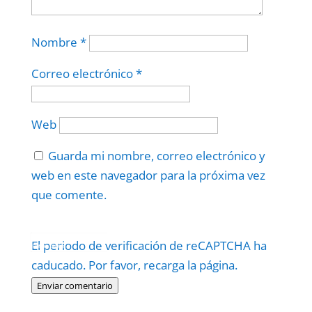
Nombre
*
Correo electrónico
*
Web
Guarda mi nombre, correo electrónico y
web en este navegador para la próxima vez
que comente.
Protegidos por
reCAPTCHA
El periodo de verificación de reCAPTCHA ha
Politica
–
Términos
.
caducado. Por favor, recarga la página.
Enviar comentario