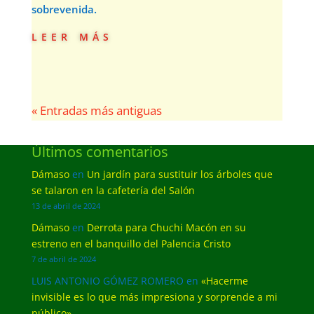
sobrevenida.
leer más
« Entradas más antiguas
Últimos comentarios
Dámaso
en
Un jardín para sustituir los árboles que
se talaron en la cafetería del Salón
13 de abril de 2024
Dámaso
en
Derrota para Chuchi Macón en su
estreno en el banquillo del Palencia Cristo
7 de abril de 2024
LUIS ANTONIO GÓMEZ ROMERO
en
«Hacerme
invisible es lo que más impresiona y sorprende a mi
público»