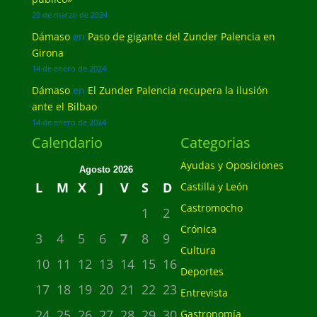
20 de marzo de 2024
Dámaso
en
Paso de gigante del Zunder Palencia en
Girona
14 de enero de 2024
Dámaso
en
El Zunder Palencia recupera la ilusión
ante el Bilbao
14 de enero de 2024
Calendario
Categorias
Ayudas y Oposiciones
Agosto 2026
L
M
X
J
V
S
D
Castilla y León
Castromocho
1
2
Crónica
3
4
5
6
7
8
9
Cultura
10
11
12
13
14
15
16
Deportes
17
18
19
20
21
22
23
Entrevista
24
25
26
27
28
29
30
Gastronomía