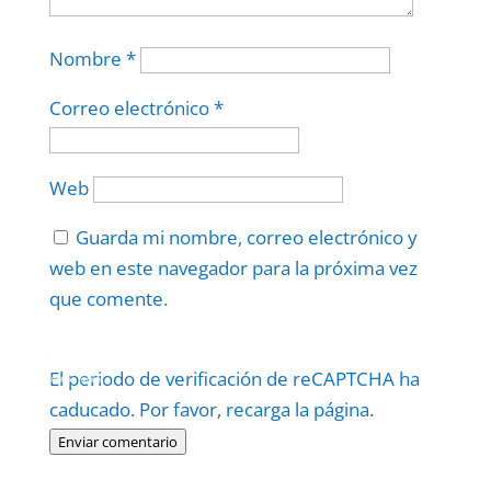
Nombre
*
Correo electrónico
*
Web
Guarda mi nombre, correo electrónico y
web en este navegador para la próxima vez
que comente.
Protegidos por
reCAPTCHA
El periodo de verificación de reCAPTCHA ha
Politica
–
Términos
.
caducado. Por favor, recarga la página.
Enviar comentario