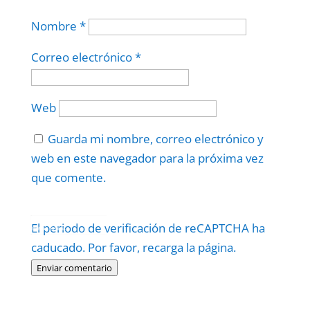
Nombre
*
Correo electrónico
*
Web
Guarda mi nombre, correo electrónico y
web en este navegador para la próxima vez
que comente.
Protegidos por
reCAPTCHA
El periodo de verificación de reCAPTCHA ha
Politica
–
Términos
.
caducado. Por favor, recarga la página.
Enviar comentario