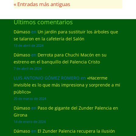
« Entradas más antiguas
Últimos comentarios
Dámaso
en
Un jardín para sustituir los árboles que
se talaron en la cafetería del Salón
13 de abril de 2024
Dámaso
en
Derrota para Chuchi Macón en su
estreno en el banquillo del Palencia Cristo
7 de abril de 2024
LUIS ANTONIO GÓMEZ ROMERO
en
«Hacerme
invisible es lo que más impresiona y sorprende a mi
público»
20 de marzo de 2024
Dámaso
en
Paso de gigante del Zunder Palencia en
Girona
14 de enero de 2024
Dámaso
en
El Zunder Palencia recupera la ilusión