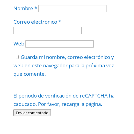
Nombre
*
Correo electrónico
*
Web
Guarda mi nombre, correo electrónico y
web en este navegador para la próxima vez
que comente.
Protegidos por
reCAPTCHA
El periodo de verificación de reCAPTCHA ha
Politica
–
Términos
.
caducado. Por favor, recarga la página.
Enviar comentario