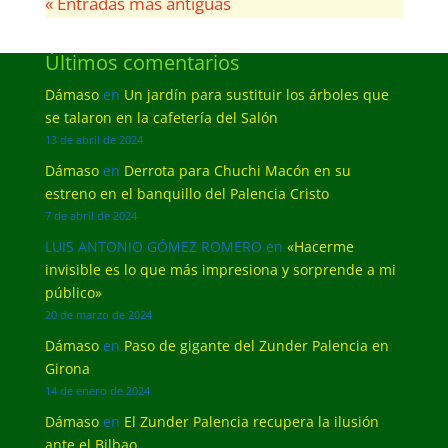
« Entradas más antiguas
Últimos comentarios
Dámaso
en
Un jardín para sustituir los árboles que
se talaron en la cafetería del Salón
13 de abril de 2024
Dámaso
en
Derrota para Chuchi Macón en su
estreno en el banquillo del Palencia Cristo
7 de abril de 2024
LUIS ANTONIO GÓMEZ ROMERO
en
«Hacerme
invisible es lo que más impresiona y sorprende a mi
público»
20 de marzo de 2024
Dámaso
en
Paso de gigante del Zunder Palencia en
Girona
14 de enero de 2024
Dámaso
en
El Zunder Palencia recupera la ilusión
ante el Bilbao