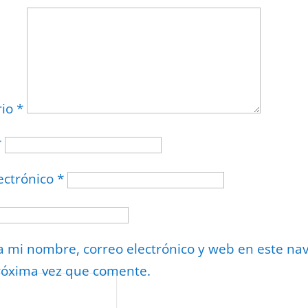
rio
*
*
ectrónico
*
 mi nombre, correo electrónico y web en este na
róxima vez que comente.
or
reCAPTCHA
minos
.