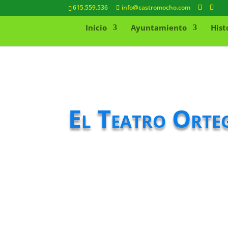
615.559.536
info@castromocho.com
Inicio
Ayuntamiento
Hist
El Teatro Orteg