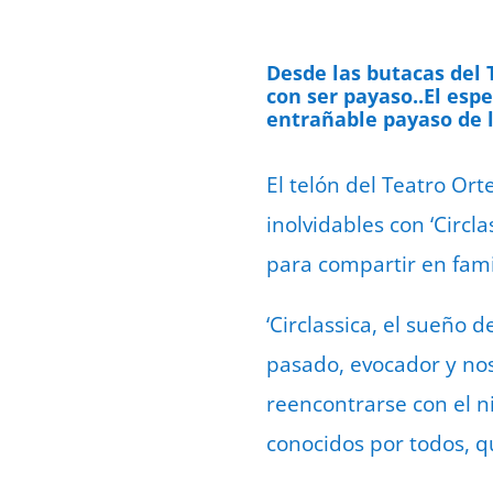
Desde las butacas del 
con ser payaso..El esp
entrañable payaso de l
El telón del Teatro Or
inolvidables con ‘Circl
para compartir en fami
‘Circlassica, el sueño d
pasado, evocador y nost
reencontrarse con el n
conocidos por todos, q