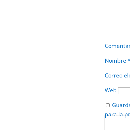
Comenta
Nombre
Correo el
Web
Guarda
para la p
Protegidos p
Politica
–
Tér