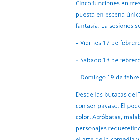
Cinco funciones en tres
puesta en escena única
fantasía. La sesiones s
– Viernes 17 de febrero
– Sábado 18 de febrero,
– Domingo 19 de febrer
Desde las butacas del 
con ser payaso. El pod
color. Acróbatas, mala
personajes requetefino
el arte de la comedia 