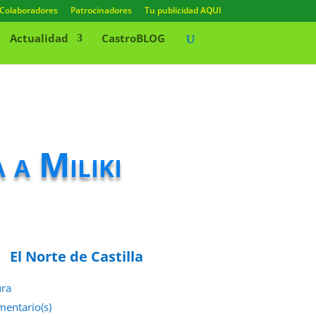
Colaboradores
Patrocinadores
Tu publicidad AQUI
Actualidad
CastroBLOG
 a Miliki
El Norte de Castilla
ura
mentario(s)