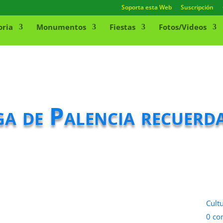
Soporta esta Web
Suscripción
oria
Monumentos
Fiestas
Fotos/Videos
a de Palencia recuerda
Cult
0 co