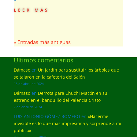
leer más
« Entradas más antiguas
Últimos comentarios
Dámaso
en
Un jardín para sustituir los árboles que
se talaron en la cafetería del Salón
13 de abril de 2024
Dámaso
en
Derrota para Chuchi Macón en su
estreno en el banquillo del Palencia Cristo
7 de abril de 2024
LUIS ANTONIO GÓMEZ ROMERO
en
«Hacerme
invisible es lo que más impresiona y sorprende a mi
público»