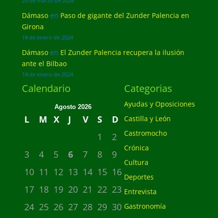
20 de marzo de 2024
Dámaso
en
Paso de gigante del Zunder Palencia en
Girona
14 de enero de 2024
Dámaso
en
El Zunder Palencia recupera la ilusión
ante el Bilbao
14 de enero de 2024
Calendario
Categorias
Ayudas y Oposiciones
Agosto 2026
L
M
X
J
V
S
D
Castilla y León
Castromocho
1
2
Crónica
3
4
5
6
7
8
9
Cultura
10
11
12
13
14
15
16
Deportes
17
18
19
20
21
22
23
Entrevista
24
25
26
27
28
29
30
Gastronomía