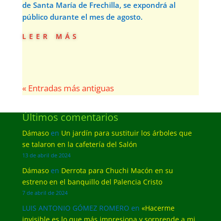
de Santa María de Frechilla, se expondrá al
público durante el mes de agosto.
leer más
« Entradas más antiguas
Últimos comentarios
Dámaso
en
Un jardín para sustituir los árboles que
se talaron en la cafetería del Salón
13 de abril de 2024
Dámaso
en
Derrota para Chuchi Macón en su
estreno en el banquillo del Palencia Cristo
7 de abril de 2024
LUIS ANTONIO GÓMEZ ROMERO
en
«Hacerme
invisible es lo que más impresiona y sorprende a mi