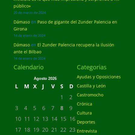
público»
20 de marzo de 2024
Dámaso
en
Paso de gigante del Zunder Palencia en
Girona
14 de enero de 2024
Dámaso
en
El Zunder Palencia recupera la ilusión
ante el Bilbao
14 de enero de 2024
Calendario
Categorias
Ayudas y Oposiciones
Agosto 2026
L
M
X
J
V
S
D
Castilla y León
Castromocho
1
2
Crónica
3
4
5
6
7
8
9
Cultura
10
11
12
13
14
15
16
Deportes
17
18
19
20
21
22
23
Entrevista