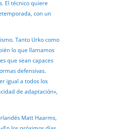
. El técnico quiere
retemporada, con un
ismo. Tanto Urko como
mbién lo que llamamos
ores que sean capaces
normas defensivas.
r igual a todos los
acidad de adaptación»,
erlandés Matt Haarms,
«En los próximos días