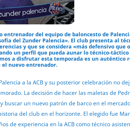
vo entrenador del equipo de baloncesto de Palenc
osofía del Zunder Palencia». El club presenta al té
ferencias y que se considera «más defensivo que 
do un perfil que pueda aunar lo técnico-táctico 
mos a disfrutar esta temporada es un auténtico r
 el nuevo entrenador.
Palencia a la ACB y su posterior celebración no d
 morado. La decisión de hacer las maletas de Pedro
r y buscar un nuevo patrón de barco en el mercad
storia del club en el horizonte. El elegido fue Ma
ños de experiencia en la ACB como técnico asisten