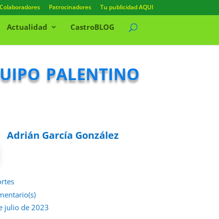
Colaboradores
Patrocinadores
Tu publicidad AQUI
Actualidad
CastroBLOG
uipo palentino
Adrián García González
rtes
mentario(s)
e julio de 2023