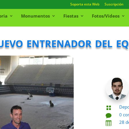
Soporta esta Web
Suscripción
oria
Monumentos
Fiestas
Fotos/Videos
uevo entrenador del eq
Depo

0 co

28 d
