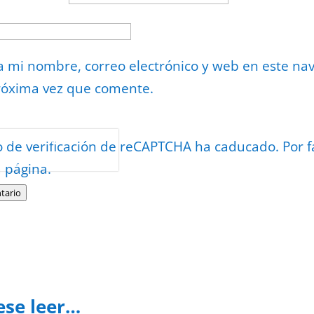
 mi nombre, correo electrónico y web en este na
róxima vez que comente.
or
reCAPTCHA
o de verificación de reCAPTCHA ha caducado. Por f
minos
.
a página.
tario
ese leer…