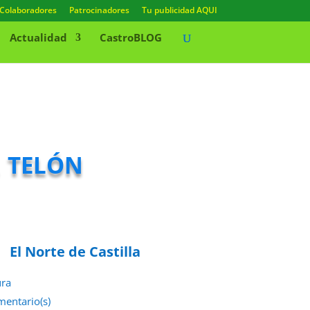
Colaboradores
Patrocinadores
Tu publicidad AQUI
Actualidad
CastroBLOG
l telón
El Norte de Castilla
ura
mentario(s)