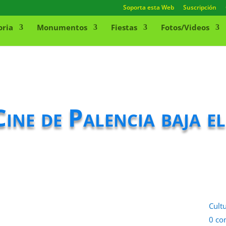
Soporta esta Web
Suscripción
oria
Monumentos
Fiestas
Fotos/Videos
ine de Palencia baja e
Cult
0 co