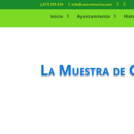
615.559.536
info@castromocho.com
Inicio
Ayuntamiento
Hist
La Muestra de C