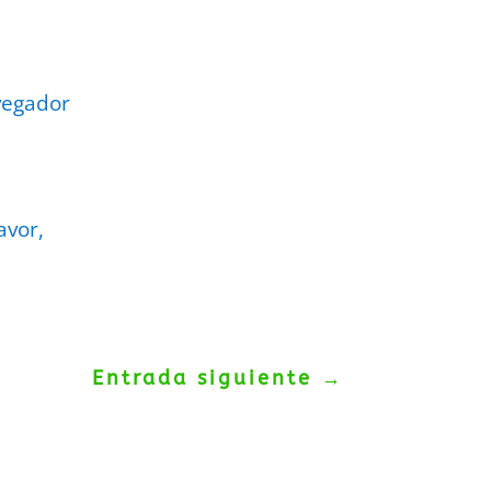
vegador
avor,
Entrada siguiente
→