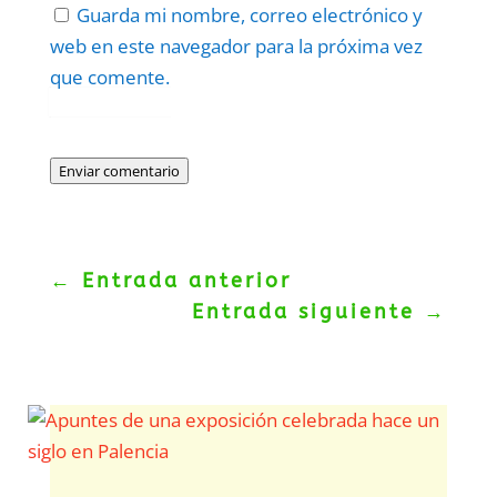
Guarda mi nombre, correo electrónico y
web en este navegador para la próxima vez
que comente.
Protegidos por
reCAPTCHA
Politica
–
Términos
.
Enviar comentario
←
Entrada anterior
Entrada siguiente
→