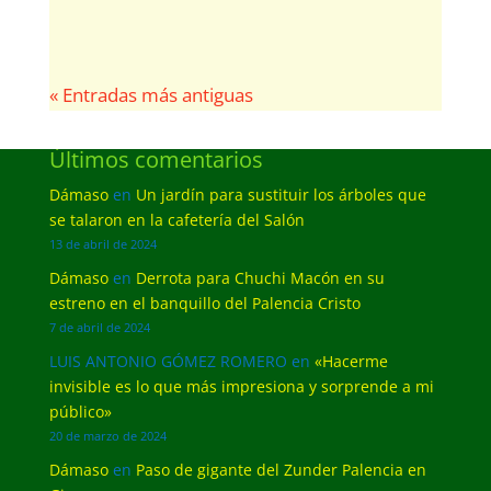
« Entradas más antiguas
Últimos comentarios
Dámaso
en
Un jardín para sustituir los árboles que
se talaron en la cafetería del Salón
13 de abril de 2024
Dámaso
en
Derrota para Chuchi Macón en su
estreno en el banquillo del Palencia Cristo
7 de abril de 2024
LUIS ANTONIO GÓMEZ ROMERO
en
«Hacerme
invisible es lo que más impresiona y sorprende a mi
público»
20 de marzo de 2024
Dámaso
en
Paso de gigante del Zunder Palencia en