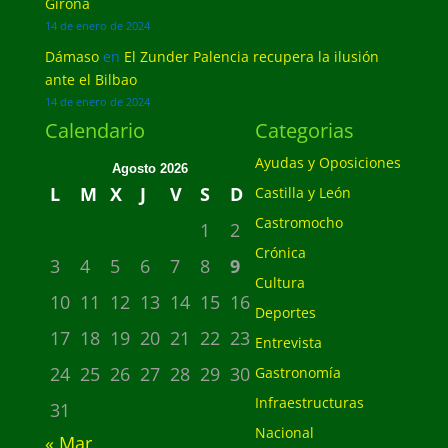
Girona
14 de enero de 2024
Dámaso
en
El Zunder Palencia recupera la ilusión
ante el Bilbao
14 de enero de 2024
Calendario
Categorias
Ayudas y Oposiciones
Agosto 2026
L
M
X
J
V
S
D
Castilla y León
Castromocho
1
2
Crónica
3
4
5
6
7
8
9
Cultura
10
11
12
13
14
15
16
Deportes
17
18
19
20
21
22
23
Entrevista
24
25
26
27
28
29
30
Gastronomía
Infraestructuras
31
Nacional
« Mar