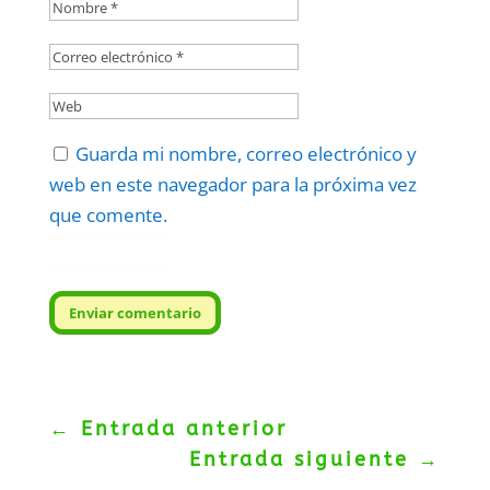
Guarda mi nombre, correo electrónico y
web en este navegador para la próxima vez
que comente.
Protegidos por
reCAPTCHA
Politica
–
Términos
.
Enviar comentario
←
Entrada anterior
Entrada siguiente
→