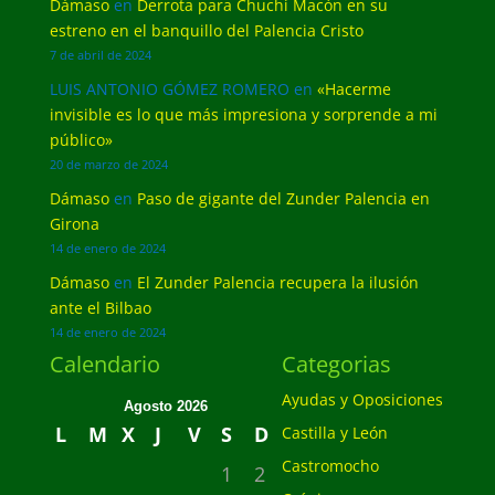
Dámaso
en
Derrota para Chuchi Macón en su
estreno en el banquillo del Palencia Cristo
7 de abril de 2024
LUIS ANTONIO GÓMEZ ROMERO
en
«Hacerme
invisible es lo que más impresiona y sorprende a mi
público»
20 de marzo de 2024
Dámaso
en
Paso de gigante del Zunder Palencia en
Girona
14 de enero de 2024
Dámaso
en
El Zunder Palencia recupera la ilusión
ante el Bilbao
14 de enero de 2024
Calendario
Categorias
Ayudas y Oposiciones
Agosto 2026
L
M
X
J
V
S
D
Castilla y León
Castromocho
1
2