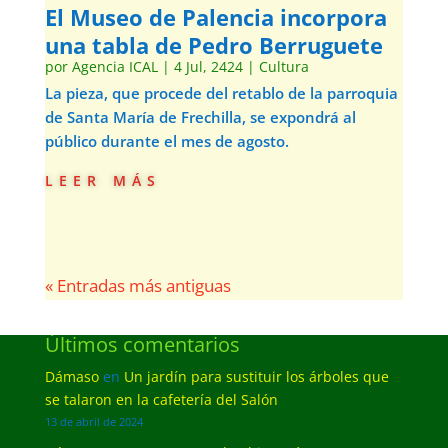
El Museo de Palencia incorpora
una tabla de Pedro Berruguete
por
Agencia ICAL
|
4 Jul, 2424
|
Cultura
La pieza, que procede del retablo de la parroquia
de Santa María de Frechilla, se expondrá al
público durante el mes de agosto.
leer más
« Entradas más antiguas
Últimos comentarios
Dámaso
en
Un jardín para sustituir los árboles que
se talaron en la cafetería del Salón
13 de abril de 2024