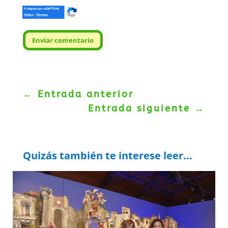
Protegidos por
reCAPTCHA
Politica
–
Términos
.
Enviar comentario
←
Entrada anterior
Entrada siguiente
→
Quizás también te interese leer...