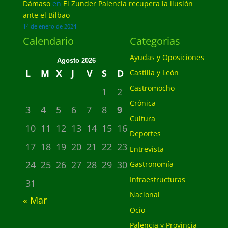
Dámaso
en
El Zunder Palencia recupera la ilusión
ante el Bilbao
14 de enero de 2024
Calendario
Categorias
Ayudas y Oposiciones
Agosto 2026
L
M
X
J
V
S
D
Castilla y León
Castromocho
1
2
Crónica
3
4
5
6
7
8
9
Cultura
10
11
12
13
14
15
16
Deportes
17
18
19
20
21
22
23
Entrevista
24
25
26
27
28
29
30
Gastronomía
Infraestructuras
31
Nacional
« Mar
Ocio
Palencia y Provincia