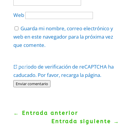
Web
Guarda mi nombre, correo electrónico y
web en este navegador para la próxima vez
que comente.
Protegidos por
reCAPTCHA
El periodo de verificación de reCAPTCHA ha
Politica
–
Términos
.
caducado. Por favor, recarga la página.
Enviar comentario
←
Entrada anterior
Entrada siguiente
→