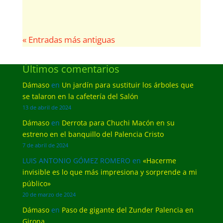
« Entradas más antiguas
Últimos comentarios
Dámaso
en
Un jardín para sustituir los árboles que
se talaron en la cafetería del Salón
13 de abril de 2024
Dámaso
en
Derrota para Chuchi Macón en su
estreno en el banquillo del Palencia Cristo
7 de abril de 2024
LUIS ANTONIO GÓMEZ ROMERO
en
«Hacerme
invisible es lo que más impresiona y sorprende a mi
público»
20 de marzo de 2024
Dámaso
en
Paso de gigante del Zunder Palencia en
Girona