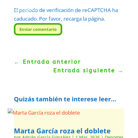
El periodo de verificación de reCAPTCHA ha
Protegidos por
reCAPTCHA
Politica
–
Términos
.
caducado. Por favor, recarga la página.
Enviar comentario
←
Entrada anterior
Entrada siguiente
→
Quizás también te interese leer...
Marta García roza el doblete
por
Adrián García González
|
1 Mar, 2626
|
Deportes