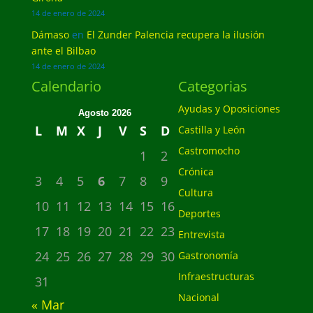
14 de enero de 2024
Dámaso
en
El Zunder Palencia recupera la ilusión
ante el Bilbao
14 de enero de 2024
Calendario
Categorias
Ayudas y Oposiciones
Agosto 2026
L
M
X
J
V
S
D
Castilla y León
Castromocho
1
2
Crónica
3
4
5
6
7
8
9
Cultura
10
11
12
13
14
15
16
Deportes
17
18
19
20
21
22
23
Entrevista
24
25
26
27
28
29
30
Gastronomía
Infraestructuras
31
Nacional
« Mar