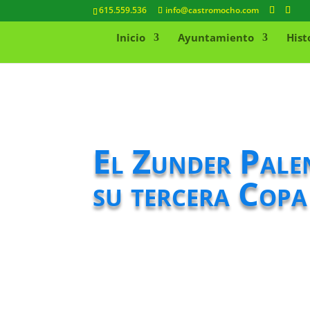
615.559.536
info@castromocho.com
Inicio
Ayuntamiento
Hist
El Zunder Palen
su tercera Copa