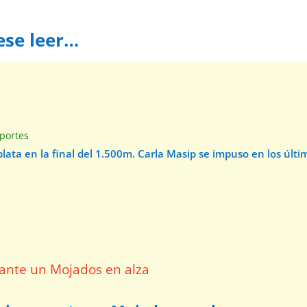
ese leer…
e
portes
 plata en la final del 1.500m. Carla Masip se impuso en los úl