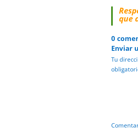
Resp
que 
0 comen
Enviar 
Tu direcc
obligator
Comenta