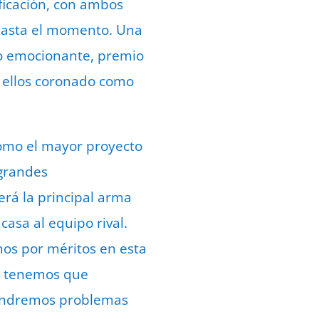
ificación, con ambos
 hasta el momento. Una
ro emocionante, premio
e ellos coronado como
como el mayor proyecto
 grandes
erá la principal arma
asa al equipo rival.
os por méritos en esta
 y tenemos que
tendremos problemas