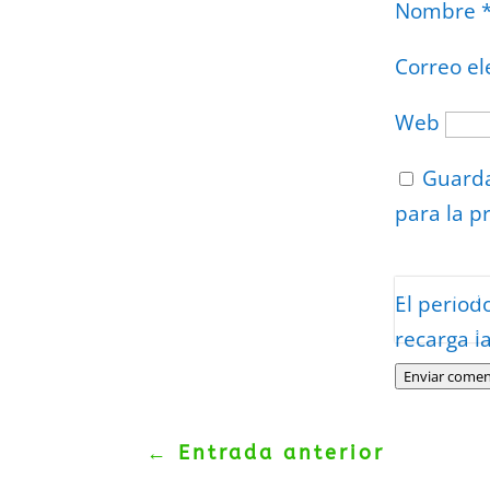
Nombre
Correo el
Web
Guarda
para la p
Protegidos p
El period
Politica
–
Tér
recarga l
Enviar comen
←
Entrada anterior