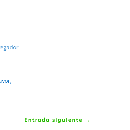
vegador
avor,
Entrada siguiente
→