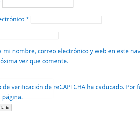
*
ectrónico
*
 mi nombre, correo electrónico y web en este na
róxima vez que comente.
or
reCAPTCHA
o de verificación de reCAPTCHA ha caducado. Por f
minos
.
a página.
tario