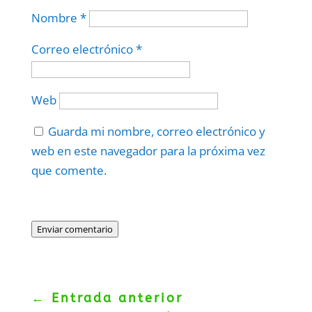
Nombre
*
Correo electrónico
*
Web
Guarda mi nombre, correo electrónico y
web en este navegador para la próxima vez
que comente.
Protegidos por
reCAPTCHA
Politica
–
Términos
.
Enviar comentario
←
Entrada anterior