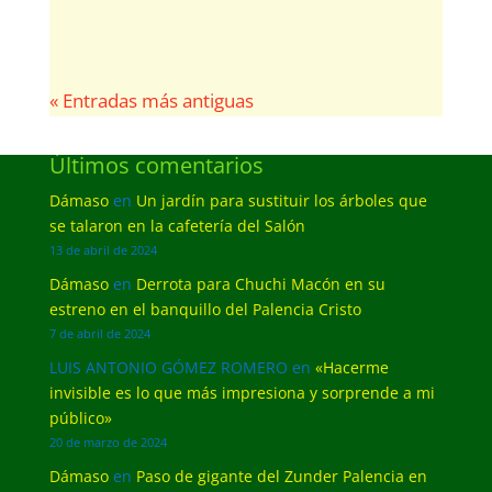
« Entradas más antiguas
Últimos comentarios
Dámaso
en
Un jardín para sustituir los árboles que
se talaron en la cafetería del Salón
13 de abril de 2024
Dámaso
en
Derrota para Chuchi Macón en su
estreno en el banquillo del Palencia Cristo
7 de abril de 2024
LUIS ANTONIO GÓMEZ ROMERO
en
«Hacerme
invisible es lo que más impresiona y sorprende a mi
público»
20 de marzo de 2024
Dámaso
en
Paso de gigante del Zunder Palencia en