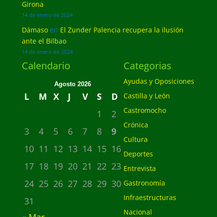
Girona
14 de enero de 2024
Dámaso
en
El Zunder Palencia recupera la ilusión
ante el Bilbao
14 de enero de 2024
Calendario
Categorias
Ayudas y Oposiciones
Agosto 2026
L
M
X
J
V
S
D
Castilla y León
Castromocho
1
2
Crónica
3
4
5
6
7
8
9
Cultura
10
11
12
13
14
15
16
Deportes
17
18
19
20
21
22
23
Entrevista
24
25
26
27
28
29
30
Gastronomía
Infraestructuras
31
Nacional