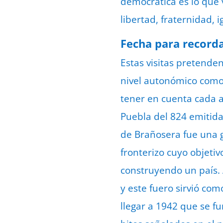
democrática es lo que v
libertad, fraternidad, 
Fecha para record
Estas visitas pretende
nivel autonómico como 
tener en cuenta cada a
Puebla del 824 emitida
de Brañosera fue una g
fronterizo cuyo objeti
construyendo un país. A
y este fuero sirvió co
llegar a 1942 que se fu