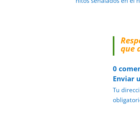
hitos señalados en el 
Resp
que 
0 comen
Enviar 
Tu direcc
obligator