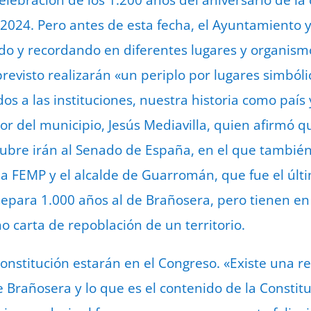
elebración de los 1.200 años del aniversario de la
 2024. Pero antes de esta fecha, el Ayuntamiento y
o y recordando en diferentes lugares y organismo
 previsto realizarán «un periplo por lugares simból
dos a las instituciones, nuestra historia como paí
idor del municipio, Jesús Mediavilla, quien afirmó
tubre irán al Senado de España, en el que tambié
la FEMP y el alcalde de Guarromán, que fue el últ
e separa 1.000 años al de Brañosera, pero tienen
 carta de repoblación de un territorio.
onstitución estarán en el Congreso. «Existe una re
e Brañosera y lo que es el contenido de la Constitu