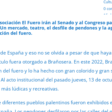
Cult
0 co
15 d
sociación El Fuero irán al Senado y al Congreso p
 Un mercado, teatro, el desfile de pendones y la 
ión del fuero.
 de España y eso no se olvida a pesar de que haya
tulo fuera otorgado a Brañosera. En este 2022, Br
n del fuero y lo ha hecho con gran colorido y gran
. Al acto institucional del pasado jueves, 13 de oct
más lúdicas y recreativas.
 diferentes pueblos palentinos fueron exhibidos 
paña. Los pendones desfilaron por las calles del 