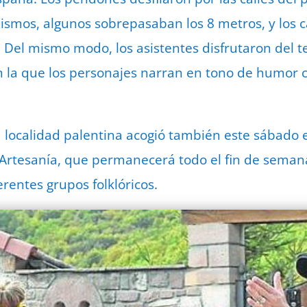
mismos, algunos sobrepasaban los 8 metros, y los 
. Del mismo modo, los asistentes disfrutaron del te
n la que los personajes narran en tono de humor cu
la localidad palentina acogió también este sábado 
y Artesanía, que permanecerá todo el fin de sema
erentes grupos folklóricos.