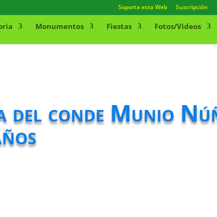
Soporta esta Web
Suscripción
oria
Monumentos
Fiestas
Fotos/Videos
a del conde Munio Núñ
años