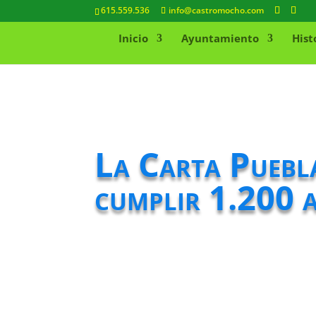
615.559.536
info@castromocho.com
Inicio
Ayuntamiento
Hist
La Carta Puebl
cumplir 1.200 