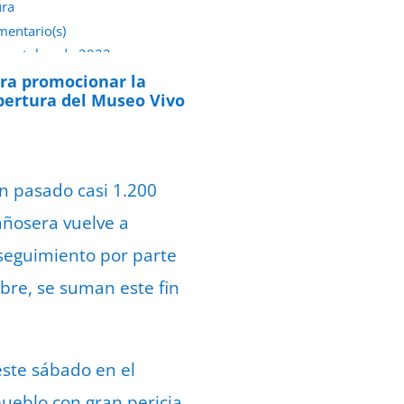
ura
mentario(s)
e octubre de 2022
ara promocionar la
apertura del Museo Vivo
n pasado casi 1.200
añosera vuelve a
 seguimiento por parte
ubre, se suman este fin
este sábado en el
pueblo con gran pericia